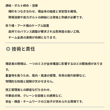
連結・ボルト締め・溶接
橋桁をつなぎ合わせ、橋全体の強度と安定性を確保。
現場溶接や高力ボルトの締結には資格と熟練が必要です。
吊り橋・アーチ橋のケーブル設置
高所でのバランス調整が要求される危険度の高い工程。
チーム全員の連携が命綱となります。
技術と責任
橋梁鳶の現場は、一つのミスが全体構造に影響するほどの緊張感がありま
す。
重量物を扱うため、
風向・風速の管理
、
吊荷の揺れ制御
など、
物理的な知識と経験が欠かせません。
施工管理者との綿密な打ち合わせ、
作業前点検、クレーン合図者との連携など、
安全・精度・チームワーク
の三拍子が求められる現場です。