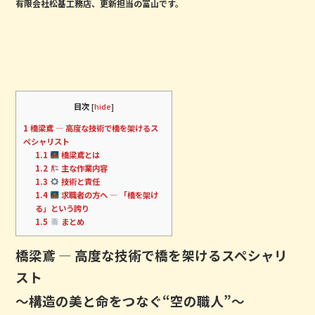
有限会社松基工務店、更新担当の富山です。
目次
[
hide
]
1
橋梁鳶 ― 高度な技術で橋を架けるス
ペシャリスト
1.1
橋梁鳶とは
1.2
主な作業内容
1.3
技術と責任
1.4
求職者の方へ ― 「橋を架け
る」という誇り
1.5
まとめ
橋梁鳶 ― 高度な技術で橋を架けるスペシャリ
スト
〜構造の美と命をつなぐ“空の職人”〜