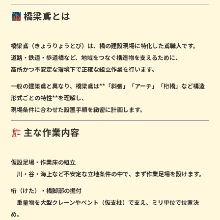
橋梁鳶とは
橋梁鳶（きょうりょうとび）は、
橋の建設現場に特化した鳶職人
です。
道路・鉄道・歩道橋など、地域をつなぐ構造物を支えるために、
高所かつ不安定な環境下で正確な組立作業を行います。
一般の建築鳶と異なり、橋梁鳶は**「斜張」「アーチ」「桁橋」など構造
形式ごとの特性**を理解し、
現場条件に合わせた設置手順を緻密に計画します。
主な作業内容
仮設足場・作業床の組立
川・谷・海上など不安定な立地条件の中で、まず作業足場を設けます。
桁（けた）・橋脚部の据付
重量物を大型クレーンやベント（仮支柱）で支え、ミリ単位で位置決
め。